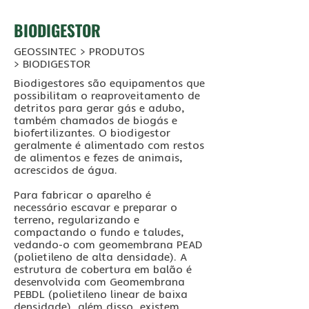
BIODIGESTOR
GEOSSINTEC > PRODUTOS
>
BIODIGESTOR
Biodigestores são equipamentos que
possibilitam o reaproveitamento de
detritos para gerar gás e adubo,
também chamados de biogás e
biofertilizantes. O biodigestor
geralmente é alimentado com restos
de alimentos e fezes de animais,
acrescidos de água.
Para fabricar o aparelho é
necessário escavar e preparar o
terreno, regularizando e
compactando o fundo e taludes,
vedando-o com geomembrana PEAD
(polietileno de alta densidade). A
estrutura de cobertura em balão é
desenvolvida com Geomembrana
PEBDL (polietileno linear de baixa
densidade), além disso, existem