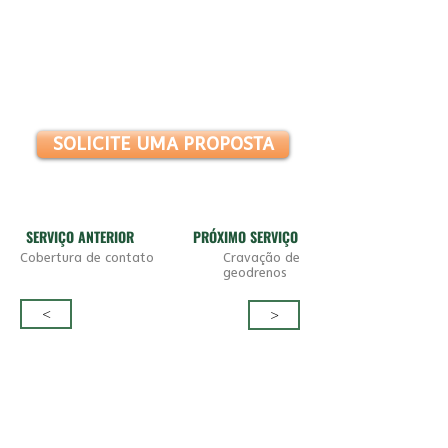
GOSTOU DESSA SOLUÇÃO?
FAÇA UM ORÇAMENTO AQUI:
SOLICITE UMA PROPOSTA
SERVIÇO ANTERIOR
PRÓXIMO SER
VIÇO
Cobertura de contato
Cravação de
geodrenos
<
>
Geossintéticos na recuperação
de áreas degradadas e
contaminadas