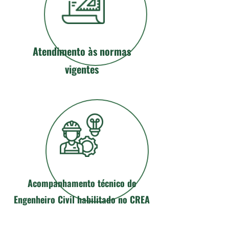
Atendimento às normas
vigentes
Acompanhamento técnico de
Engenheiro Civil habilitado no CREA