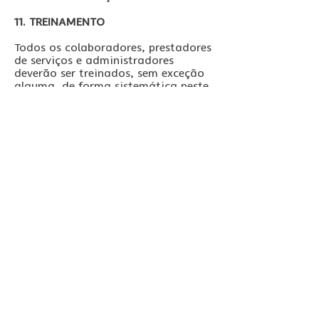
11. TREINAMENTO
Todos os colaboradores, prestadores
de serviços e administradores
deverão ser treinados, sem exceção
alguma, de forma sistemática neste
programa, no mínimo uma vez por
ano, podendo ocorrer uma
diminuição desta periodicidade,
caso a administração identifique
necessidade de assim o proceder, de
forma a garantir o pleno
comprometimento de todos os
envolvidos, nas diretrizes, definidas
neste Código de Conduta.
Os registros destes treinamentos
deverão ser arquivados, conforme a
sistemática do sistema de gestão de
documentação da empresa, ficando
a disposição para serem
apresentados para partes
interessadas que venham a
demonstrar interesse em conhecer o