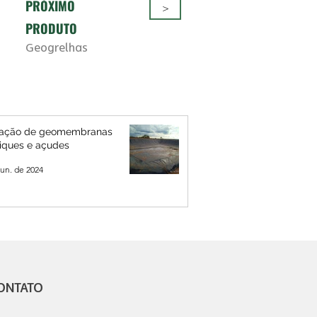
PRÓXIMO
>
PRODUTO
Geogrelhas
ização de geomembranas
iques e açudes
jun. de 2024
ONTATO