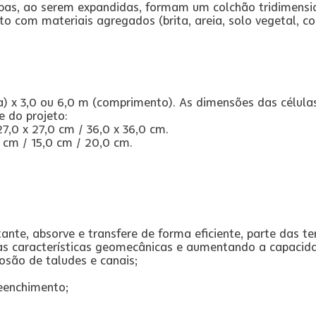
mbas, ao serem expandidas, formam um colchão tridimensi
o com materiais agregados (brita, areia, solo vegetal, con
a) x 3,0 ou 6,0 m (comprimento). As dimensões das célula
 do projeto:
7,0 x 27,0 cm / 36,0 x 36,0 cm.
0 cm / 15,0 cm / 20,0 cm.
ante, absorve e transfere de forma eficiente, parte das te
s características geomecânicas e aumentando a capacida
rosão de taludes e canais;
eenchimento;