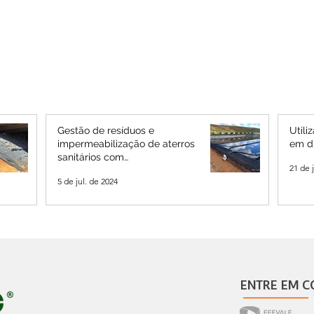
Gestão de resíduos e
Util
impermeabilização de aterros
em d
sanitários com
21 de 
geomembranas PEAD:
5 de jul. de 2024
soluções eficientes para o Rio
Grande do Sul
ENTRE EM C