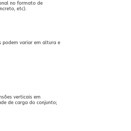
onal no formato de
creto, etc).
s podem variar em altura e
nsões verticais em
de de carga do conjunto;