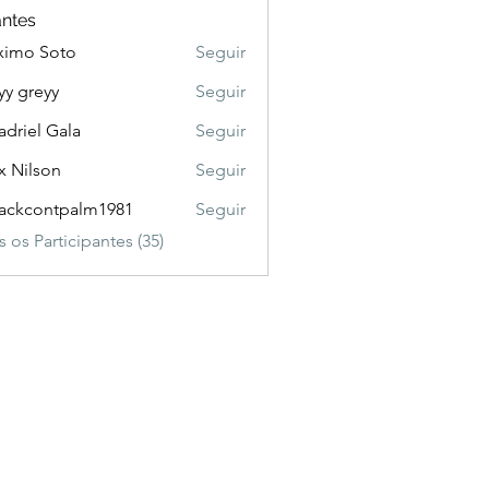
antes
ximo Soto
Seguir
yy greyy
Seguir
adriel Gala
Seguir
x Nilson
Seguir
ackcontpalm1981
Seguir
ontpalm1981
 os Participantes (35)