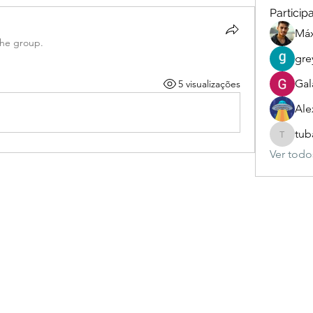
Particip
Má
the group.
gre
Gal
5 visualizações
Ale
tub
tubackc
Ver todos