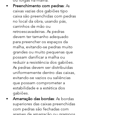
ou folgas na malha. 
Preenchimento com pedras
: As 
caixas vazias dos gabiões tipo 
caixa são preenchidas com pedras 
no local da obra, usando pás, 
carrinhos de mão ou 
retroescavadeiras. As pedras 
devem ter tamanho adequado 
para preencher os espaços da 
malha, evitando-se pedras muito 
grandes ou muito pequenas que 
possam danificar a malha ou 
reduzir a resistência dos gabiões. 
As pedras devem ser distribuídas 
uniformemente dentro das caixas, 
evitando-se vazios ou saliências 
que possam comprometer a 
estabilidade e a estética dos 
gabiões. 
Amarração das bordas
: As bordas 
superiores das caixas preenchidas 
com pedras são fechadas com 
arames de amarração ou grampos 