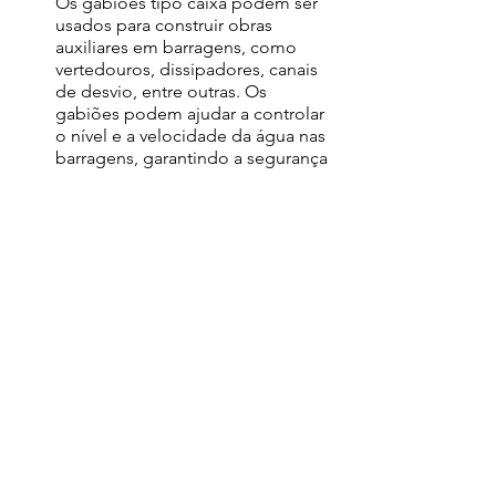
Os gabiões tipo caixa podem ser 
usados para construir obras 
auxiliares em barragens, como 
vertedouros, dissipadores, canais 
de desvio, entre outras. Os 
gabiões podem ajudar a controlar 
o nível e a velocidade da água nas 
barragens, garantindo a segurança 
e a eficiência da obra. 
Obras marítimas
: São estruturas 
que têm a função de proteger as 
áreas costeiras contra a erosão 
causada pelas ondas do mar. Os 
gabiões tipo caixa podem ser 
usados para construir obras 
marítimas, como quebra-mares, 
molhes e enrocamentos. Eles 
também podem absorver a 
energia das ondas do mar e evitar 
o desgaste do solo nas áreas 
costeiras, preservando o meio 
ambiente e o patrimônio. 
Controle da erosão de solos
: São 