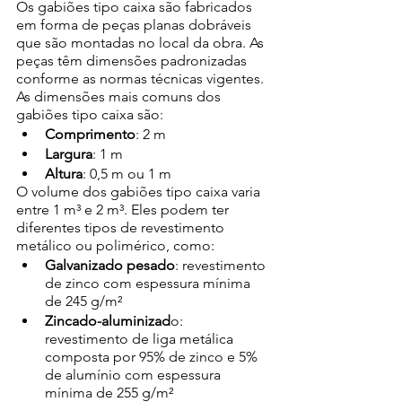
Os gabiões tipo caixa são fabricados 
em forma de peças planas dobráveis 
que são montadas no local da obra. As 
peças têm dimensões padronizadas 
conforme as normas técnicas vigentes. 
As dimensões mais comuns dos 
gabiões tipo caixa são: 
Comprimento
: 2 m 
Largura
: 1 m 
Altura
: 0,5 m ou 1 m 
O volume dos gabiões tipo caixa varia 
entre 1 m³ e 2 m³. Eles podem ter 
diferentes tipos de revestimento 
metálico ou polimérico, como: 
Galvanizado pesado
: revestimento 
de zinco com espessura mínima 
de 245 g/m² 
Zincado-aluminizad
o: 
revestimento de liga metálica 
composta por 95% de zinco e 5% 
de alumínio com espessura 
mínima de 255 g/m² 