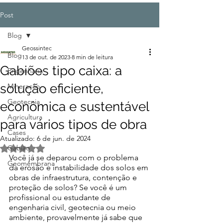
Post
Blog
Geossintec
Blog
13 de out. de 2023
8 min de leitura
Gabiões tipo caixa: a
Engenharia
solução eficiente,
Mineração
Geotecnia
econômica e sustentável
Agricultura
para vários tipos de obra
Cases
Atualizado:
6 de jun. de 2024
Gabião
Avaliado com NaN de 5 estrelas.
Você já se deparou com o problema 
Geomembrana
da erosão e instabilidade dos solos em 
obras de infraestrutura, contenção e 
proteção de solos? Se você é um 
profissional ou estudante de 
engenharia civil, geotecnia ou meio 
ambiente, provavelmente já sabe que 