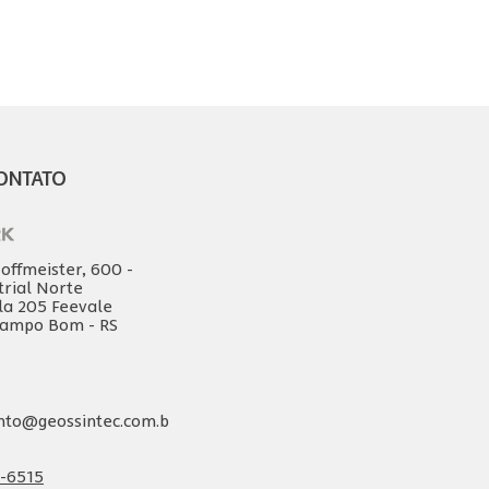
ONTATO
offmeister, 600 -
trial Norte
ala 205 Feevale
Campo Bom - RS
nto@geossintec.com.b
9-6515