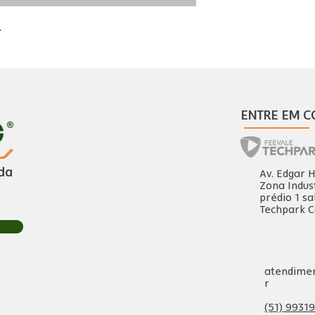
.
ENTRE EM C
da
Av. Edgar H
Zona Indus
prédio 1 s
Techpark 
atendime
r
(51) 9931