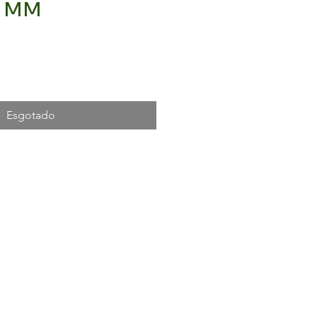
0 MM
ço
Esgotado