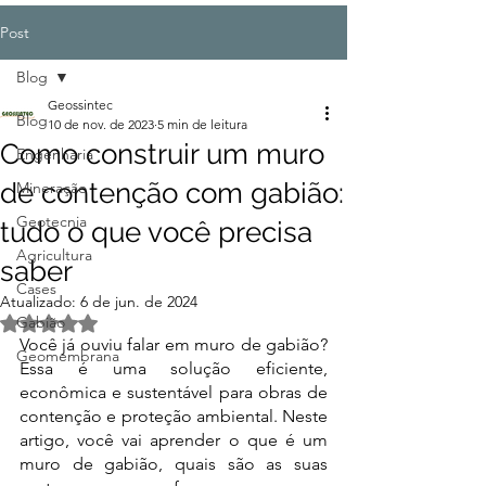
Post
Blog
Geossintec
Blog
10 de nov. de 2023
5 min de leitura
Como construir um muro
Engenharia
de contenção com gabião:
Mineração
Geotecnia
tudo o que você precisa
Agricultura
saber
Cases
Atualizado:
6 de jun. de 2024
Gabião
Avaliado com NaN de 5 estrelas.
Você já ouviu falar em muro de gabião? 
Geomembrana
Essa é uma solução eficiente, 
econômica e sustentável para obras de 
contenção e proteção ambiental. Neste 
artigo, você vai aprender o que é um 
muro de gabião, quais são as suas 