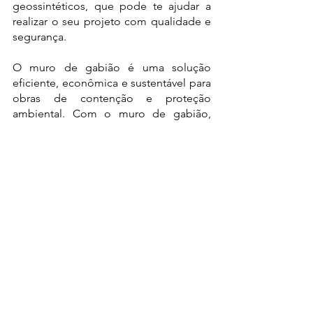
geossintéticos, que pode te ajudar a 
realizar o seu projeto com qualidade e 
segurança. 
O muro de gabião é uma solução 
eficiente, econômica e sustentável para 
obras de contenção e proteção 
ambiental. Com o muro de gabião, 
você pode resolver problemas como  
deslizamentos e erosões. Além disso, 
você pode valorizar o seu imóvel e o 
seu ambiente com um aspecto natural 
e harmonioso.
Se você ficou interessado em construir 
um muro de gabião no seu terreno ou 
na sua obra, entre em contato com a 
Geossintec. A Geossintec é uma 
empresa que atua há mais de 10 anos 
no mercado de geossintéticos, 