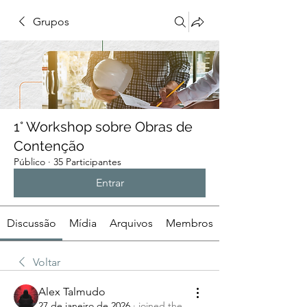
Grupos
1° Workshop sobre Obras de
Contenção
Público
·
35 Participantes
Entrar
Discussão
Mídia
Arquivos
Membros
Voltar
Alex Talmudo
27 de janeiro de 2026
·
joined the