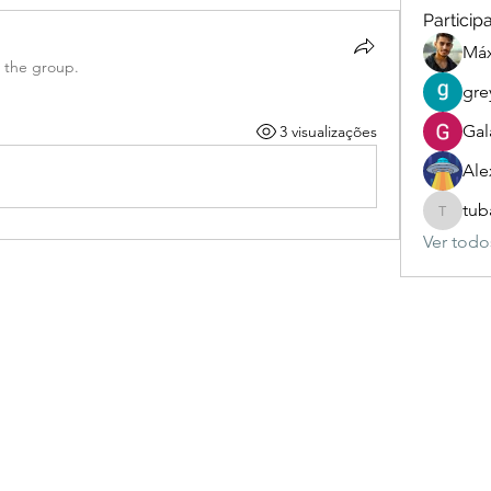
Particip
Má
d the group.
gre
Gal
3 visualizações
Ale
tub
tubackc
Ver todos