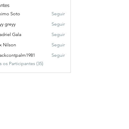
antes
ximo Soto
Seguir
yy greyy
Seguir
adriel Gala
Seguir
x Nilson
Seguir
ackcontpalm1981
Seguir
ontpalm1981
 os Participantes (35)